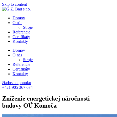
Skip to content
Domov
O nás
Stroje
Referencie
Certifikáty
Kontakty
Domov
O nás
Stroje
Referencie
Certifikáty
Kontakty
žiadosť o ponuku
+421 905 367 674
Zníženie energetickej náročnosti
budovy OÚ Komoča