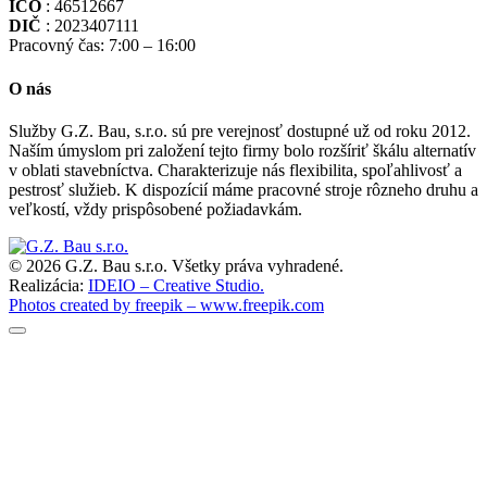
IČO
: 46512667
DIČ
: 2023407111
Pracovný čas: 7:00 – 16:00
O nás
Služby G.Z. Bau, s.r.o. sú pre verejnosť dostupné už od roku 2012.
Naším úmyslom pri založení tejto firmy bolo rozšíriť škálu alternatív
v oblati stavebníctva. Charakterizuje nás flexibilita, spoľahlivosť a
pestrosť služieb. K dispozícií máme pracovné stroje rôzneho druhu a
veľkostí, vždy prispôsobené požiadavkám.
© 2026 G.Z. Bau s.r.o. Všetky práva vyhradené.
Realizácia:
IDEIO – Creative Studio.
Photos created by freepik – www.freepik.com